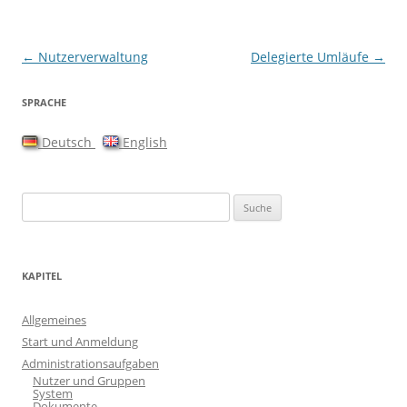
Artikel-Navigation
←
Nutzerverwaltung
Delegierte Umläufe
→
SPRACHE
Deutsch
English
Suche nach:
KAPITEL
Allgemeines
Start und Anmeldung
Administrationsaufgaben
Nutzer und Gruppen
System
Dokumente